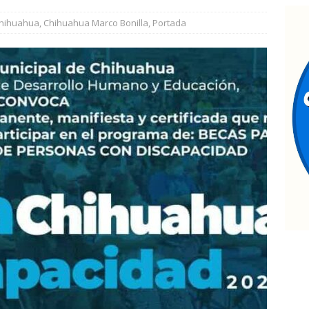
Que presenten las pruebas”: Santiago de la Peña niega que
hihuahua
,
Chihuahua Marco Bonilla
,
Portada
ña contra Morena
ESTATAL
ombre muere a bordo de una ambulancia de URGE tras sufrir un
Pasaje al pasado *Se acabó la brigada *Del sueño al respaldo
arco Bonilla visita Rubio, Cuauhtémoc: liderazgos del sector
Chihuahua
CHIHUAHUA MARCO BONILLA