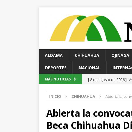
ALDAMA
CHIHUAHUA
OJINAGA
DEPORTES
NACIONAL
INTERNA
[ 8 de agosto de 2026 ]
A
MÁS NOTICIAS
validación de propuestas
INICIO
CHIHUAHUA
Abierta la con
[ 8 de agosto de 2026 ]
A
agredir a policías
ALD
Abierta la convocat
[ 8 de agosto de 2026 ]
I
Beca Chihuahua Di
fin de semana
ESTATAL