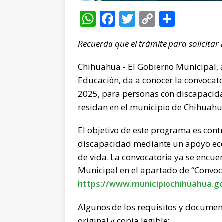
W
F
T
C
C
h
a
w
o
o
Recuerda que el trámite para solicitar
at
c
it
p
m
s
e
te
y
p
Chihuahua.- El Gobierno Municipal, 
A
b
r
Li
ar
Educación, da a conocer la convoca
p
o
n
ti
2025, para personas con discapacida
residan en el municipio de Chihuahu
p
o
k
r
k
El objetivo de este programa es cont
discapacidad mediante un apoyo ec
de vida. La convocatoria ya se encue
Municipal en el apartado de “Convoc
https://www.municipiochihuahua.g
Algunos de los requisitos y documen
original y copia legible: