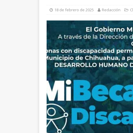
[ 8 de agosto de 2026 ]
“
18 de febrero de 2025
Redacción
C
Gobierno financie campa
[ 8 de agosto de 2026 ]
H
paro cardíaco
ESTATAL
[ 8 de agosto de 2026 ]
*
ESTATAL
[ 8 de agosto de 2026 ]
M
respaldan su trabajo en 