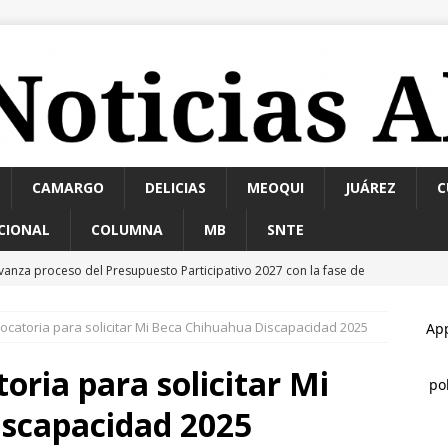
CAMARGO
DELICIAS
MEOQUI
JUÁREZ
C
CIONAL
COLUMNA
MB
SNTE
vanza proceso del Presupuesto Participativo 2027 con la fase de
ESTATAL
vocatoria para solicitar Mi Beca Chihuahua Discapacidad 2025
seguran en Aldama dos vehículos y armas; uno utilizado para
AMA
oria para solicitar Mi
nvita Secretaría de Turismo a eventos de aventura y tradición este
scapacidad 2025