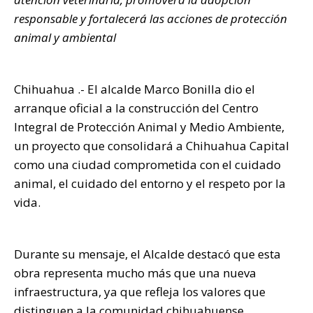
p
o
n
ti
responsable y fortalecerá las acciones de protección
p
o
k
r
animal y ambiental
k
Chihuahua .- El alcalde Marco Bonilla dio el
arranque oficial a la construcción del Centro
Integral de Protección Animal y Medio Ambiente,
un proyecto que consolidará a Chihuahua Capital
como una ciudad comprometida con el cuidado
animal, el cuidado del entorno y el respeto por la
vida.
Durante su mensaje, el Alcalde destacó que esta
obra representa mucho más que una nueva
infraestructura, ya que refleja los valores que
distinguen a la comunidad chihuahuense.