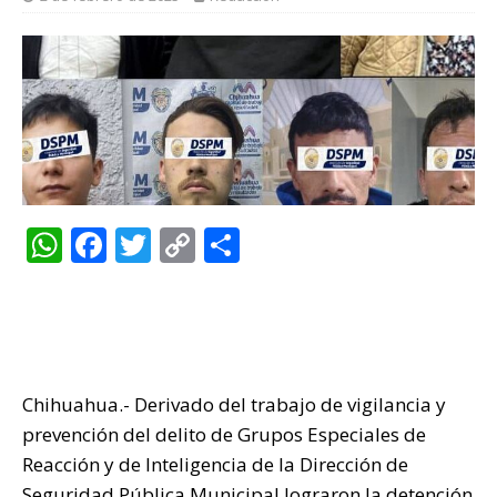
W
F
T
C
C
h
a
w
o
o
at
c
it
p
m
s
e
te
y
p
A
b
r
Li
ar
Chihuahua.- Derivado del trabajo de vigilancia y
p
o
n
ti
prevención del delito de Grupos Especiales de
p
o
k
r
Reacción y de Inteligencia de la Dirección de
k
Seguridad Pública Municipal lograron la detención