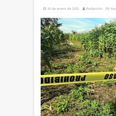
[ 5 de agosto de 2026 ]
G
30 de enero de 2025
Redacción
Nac
requiere al menos 60 el
[ 5 de agosto de 2026 ]
C
[ 5 de agosto de 2026 ]
I
[ 6 de agosto de 2026 ]
E
violencia en Granjas Sac