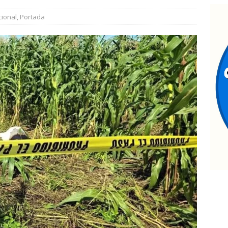
uadalupe y Calvo opera con 21 policías municipales; corporación
ional
,
Portada
ementos más
ESTATAL
ontinúan jornadas de Jóvenes Unen al Barrio
ESTATAL
nauguran quinta edición de Conectando Generaciones
ESTATAL
ncuentran cuerpo encobijado, maniatado y con huellas de
ramento
ESTATAL