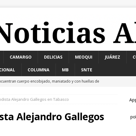
CAMARGO
DELICIAS
MEOQUI
JUÁREZ
C
CIONAL
COLUMNA
MB
SNTE
La advertencia de Maru *Más poder al poder *Barredoras… y
MARCO BONILLA
odista Alejandro Gallegos en Tabasco
an taller de autocuidado a adultos mayores de El Papalote
ista Alejandro Gallegos
arco Bonilla cumple: inaugura el Paso Superior de Fuerza Aérea y
AMA