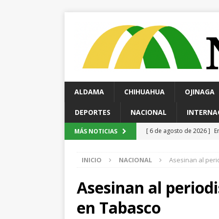
ALDAMA
CHIHUAHUA
OJINAGA
DEPORTES
NACIONAL
INTERNA
[ 6 de agosto de 2026 ]
*
MÁS NOTICIAS
pretextos
CHIHUAHUA 
INICIO
NACIONAL
Asesinan al peri
[ 6 de agosto de 2026 ]
D
ESTATAL
Asesinan al period
[ 6 de agosto de 2026 ]
M
en Tabasco
carretera Aldama
ALD