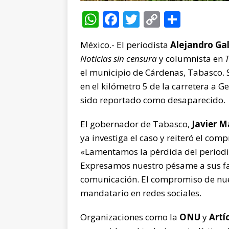
W
F
T
C
C
h
a
w
o
o
México.- El periodista
Alejandro Ga
at
c
it
p
m
Noticias sin censura
y columnista en
s
e
te
y
p
el municipio de Cárdenas, Tabasco. 
A
b
r
Li
ar
en el kilómetro 5 de la carretera a 
p
o
n
ti
sido reportado como desaparecido.
p
o
k
r
El gobernador de Tabasco,
Javier M
k
ya investiga el caso y reiteró el com
«Lamentamos la pérdida del periodis
Expresamos nuestro pésame a sus fam
comunicación. El compromiso de nue
mandatario en redes sociales.
Organizaciones como la
ONU
y
Artí