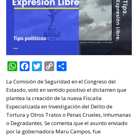
W
F
T
C
C
h
a
w
o
o
La Comisión de Seguridad en el Congreso del
at
c
it
p
m
Estasdo, votó en sentido positivo el dictamen que
s
e
te
y
p
plantea la creación de la nueva Fiscalía
A
b
r
Li
ar
Especializada en Investigación del Delito de
p
o
n
ti
Tortura y Otros Tratos o Penas Crueles, Inhumanas
p
o
k
r
o Degradantes. Se comenta que el asunto enviado
por la gobernadora Maru Campos, fue
k