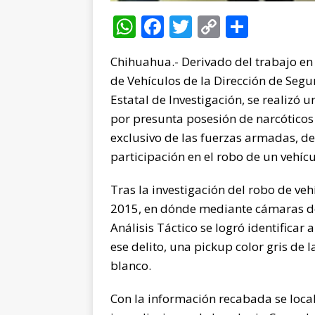
W
F
T
C
C
h
a
w
o
o
Chihuahua.- Derivado del trabajo en
at
c
it
p
m
de Vehículos de la Dirección de Seg
s
e
te
y
p
Estatal de Investigación, se realizó
A
b
r
Li
ar
por presunta posesión de narcóticos
p
o
n
ti
exclusivo de las fuerzas armadas, de
p
o
k
r
participación en el robo de un vehícul
k
Tras la investigación del robo de ve
2015, en dónde mediante cámaras de
Análisis Táctico se logró identifica
ese delito, una pickup color gris de
blanco.
Con la información recabada se locali