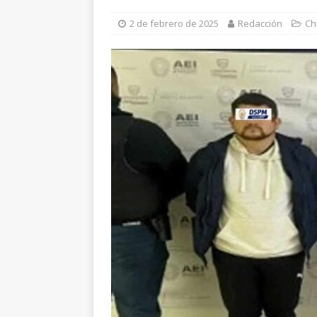
[ 6 de agosto de 2026 ]
C
2 de febrero de 2025
Redacción
Ch
evidencias clave en inves
[ 6 de agosto de 2026 ]
D
cercanía y presencia
ES
[ 6 de agosto de 2026 ]
E
Reyes
ESTATAL
[ 7 de agosto de 2026 ]
L
León
ESTATAL