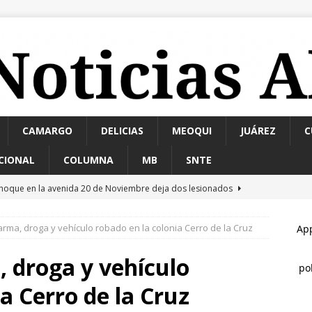
CAMARGO
DELICIAS
MEOQUI
JUÁREZ
C
CIONAL
COLUMNA
MB
SNTE
hoque en la avenida 20 de Noviembre deja dos lesionados
rma, droga y vehículo robado en la colonia Cerro de la Cruz
ocía a su esposa y su hija con gasolina para matarlas; lo detienen
 droga y vehículo
lan Falomir se reúne con vecinos de El Saucito y lleva mensaje de
a Cerro de la Cruz
TAL