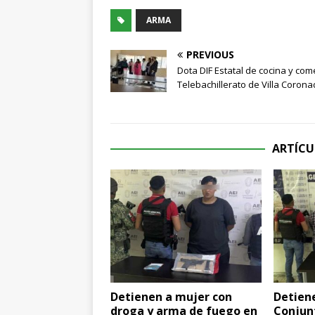
ARMA
PREVIOUS
Dota DIF Estatal de cocina y co
Telebachillerato de Villa Coron
ARTÍCU
Detienen a mujer con
Detien
droga y arma de fuego en
Conjunt