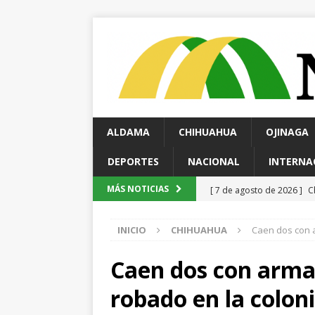
ALDAMA
CHIHUAHUA
OJINAGA
DEPORTES
NACIONAL
INTERNA
[ 7 de agosto de 2026 ]
C
MÁS NOTICIAS
ESTATAL
INICIO
CHIHUAHUA
Caen dos con a
[ 7 de agosto de 2026 ]
R
ESTATAL
Caen dos con arma,
[ 6 de agosto de 2026 ]
A
robado en la coloni
unidad en el PAN
ESTA