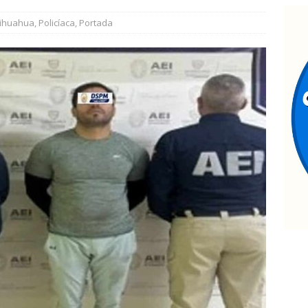
ateos en Juárez aseguran un tigre de bengala, un lagarto y
ihuahua
,
Policíaca
,
Portada
tigación por homicidio
ESTATAL
estaca César Jáuregui la importancia de atender las colonias con
TATAL
jecutan a hombre dentro de su vivienda en la colonia Ramón
ocalizan sin vida a un joven en vivienda de la colonia Ponce de