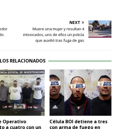
NEXT
medor
Muere una mujer y resultan 4
ado
intoxicados, uno de ellos un policía
que auxilió tras fuga de gas
LOS RELACIONADOS
e Operativo
Célula BOI detiene a tres
o a cuatro con un
con arma de fuego en