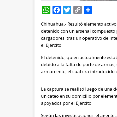
W
F
T
C
C
h
a
w
o
o
Chihuahua.- Resultó elemento activo
at
c
it
p
m
detenido con un arsenal compuesto p
s
e
te
y
p
cargadores, tras un operativo de inte
A
b
r
Li
ar
el Ejército
p
o
n
ti
El detenido, quien actualmente esta
p
o
k
r
debido a la falta de porte de armas,
k
armamento, el cual era introducido 
La captura se realizó luego de una d
un cateo en su domicilio por element
apoyados por el Ejército
Según las investigaciones, el agente