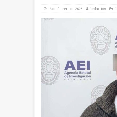
[ 5 de agosto de 2026 ]
E
18 de febrero de 2025
Redacción
C
beneficio de más de mil 
[ 5 de agosto de 2026 ]
A
ALDAMA
[ 5 de agosto de 2026 ]
C
Bolsa Escolar
ESTATAL
[ 5 de agosto de 2026 ]
D