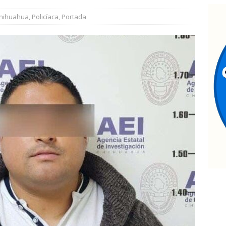
ntrega Marco Bonilla rehabilitación del parque Mármol III en
hihuahua
,
Policíaca
,
Portada
500 vecinos
CHIHUAHUA MARCO BONILLA
seguran en Aldama dos vehículos con reporte de robo
ontinúa Municipio con entrega de mochilas del programa Mi
etienen a ocho por narcomenudeo
ESTATAL