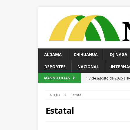
ALDAMA
CHIHUAHUA
OJINAGA
DEPORTES
NACIONAL
INTERNA
[ 7 de agosto de 2026 ]
R
MÁS NOTICIAS
[ 7 de agosto de 2026 ]
M
INICIO
Estatal
encuestas
CHIHUAHUA
[ 7 de agosto de 2026 ]
R
Estatal
ESTATAL
[ 7 de agosto de 2026 ]
E