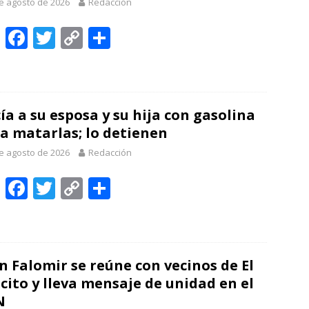
e agosto de 2026
Redacción
p
k
k
r
W
F
T
C
C
h
ac
w
o
o
at
e
itt
p
m
s
b
er
y
p
ía a su esposa y su hija con gasolina
A
o
Li
ar
a matarlas; lo detienen
p
o
n
ti
e agosto de 2026
Redacción
p
k
k
r
W
F
T
C
C
h
ac
w
o
o
at
e
itt
p
m
s
b
er
y
p
n Falomir se reúne con vecinos de El
A
o
Li
ar
cito y lleva mensaje de unidad en el
p
o
n
ti
N