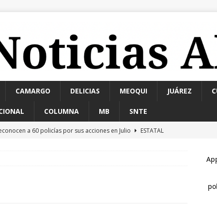
CAMARGO
DELICIAS
MEOQUI
JUÁREZ
C
CIONAL
COLUMNA
MB
SNTE
econocen a 60 policías por sus acciones en Julio
ESTATAL
arco Bonilla lidera preferencias electorales de acuerdo a
 MARCO BONILLA
eanuda servicio Ruta Bowí UACH Campus 2 el lunes 10 de agosto
xceso de velocidad y presunto estado de ebriedad terminan en