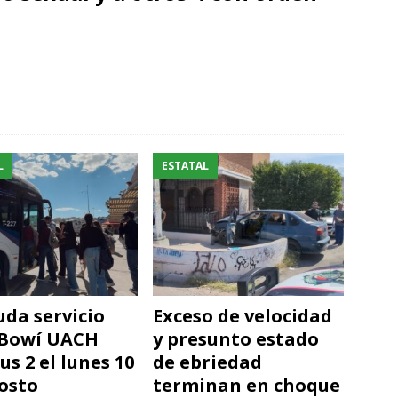
L
ESTATAL
da servicio
Exceso de velocidad
 Bowí UACH
y presunto estado
s 2 el lunes 10
de ebriedad
osto
terminan en choque