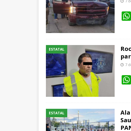
7 d
Roc
ESTATAL
par
7 d
Ala
ESTATAL
Sau
PA