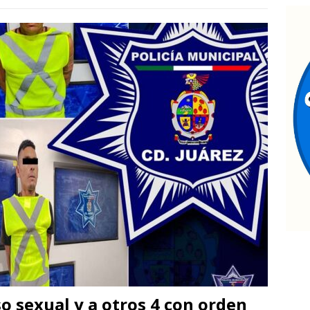
da
ESTATAL
ombre resulta lesionado tras caer de un balcón en Infonavit
eglas claras consolidarían la unidad en el PAN: Rafa Loera
etienen a uno por abuso sexual y a otros 4 con orden de
o sexual y a otros 4 con orden