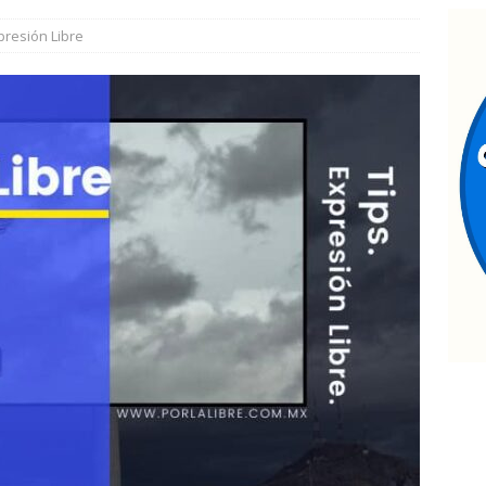
presión Libre
ntrega Marco Bonilla rehabilitación del parque Mármol III en
500 vecinos
CHIHUAHUA MARCO BONILLA
seguran en Aldama dos vehículos con reporte de robo
nauguran quinta edición de Conectando Generaciones
ESTATAL