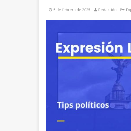
lesionadas
ESTATAL
5 de febrero de 2025
Redacción
Ex
[ 5 de agosto de 2026 ]
E
beneficio de más de mil 
[ 5 de agosto de 2026 ]
A
ALDAMA
[ 5 de agosto de 2026 ]
I