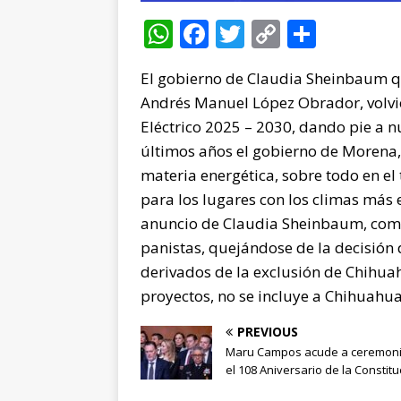
W
F
T
C
C
h
a
w
o
o
El gobierno de Claudia Sheinbaum q
at
c
it
p
m
Andrés Manuel López Obrador, volvió
s
e
te
y
p
Eléctrico 2025 – 2030, dando pie a nu
A
b
r
Li
ar
últimos años el gobierno de Morena
p
o
n
ti
materia energética, sobre todo en el 
p
o
k
r
para los lugares con los climas más
anuncio de Claudia Sheinbaum, comie
k
panistas, quejándose de la decisión 
derivados de la exclusión de Chihuah
proyectos, no se incluye a Chihuahua
PREVIOUS
Maru Campos acude a ceremoni
el 108 Aniversario de la Constitu