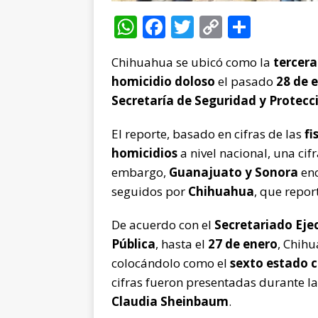
W
F
T
C
C
h
a
w
o
o
Chihuahua se ubicó como la
tercera
at
c
it
p
m
homicidio doloso
el pasado
28 de 
s
e
te
y
p
Secretaría de Seguridad y Protec
A
b
r
Li
ar
p
o
n
ti
El reporte, basado en cifras de las
fi
homicidios
a nivel nacional, una ci
p
o
k
r
embargo,
Guanajuato y Sonora
enc
k
seguidos por
Chihuahua
, que repo
De acuerdo con el
Secretariado Eje
Pública
, hasta el
27 de enero
, Chih
colocándolo como el
sexto estado 
cifras fueron presentadas durante l
Claudia Sheinbaum
.