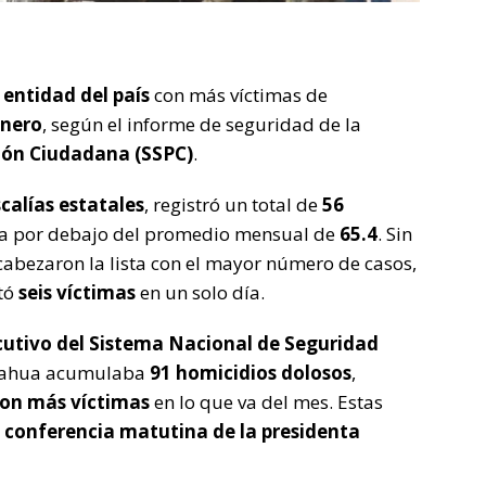
 entidad del país
con más víctimas de
enero
, según el informe de seguridad de la
ción Ciudadana (SSPC)
.
scalías estatales
, registró un total de
56
fra por debajo del promedio mensual de
65.4
. Sin
abezaron la lista con el mayor número de casos,
rtó
seis víctimas
en un solo día.
cutivo del Sistema Nacional de Seguridad
uahua acumulaba
91 homicidios dolosos
,
con más víctimas
en lo que va del mes. Estas
a
conferencia matutina de la presidenta