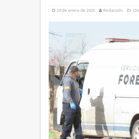
[ 6 de agosto de 2026 ]
I
29 de enero de 2025
Redacción
Ch
Cusárare
ESTATAL
[ 6 de agosto de 2026 ]
H
investigan presunta sobr
[ 6 de agosto de 2026 ]
H
norte de la ciudad
EST
[ 6 de agosto de 2026 ]
D
cercanía y presencia
ES