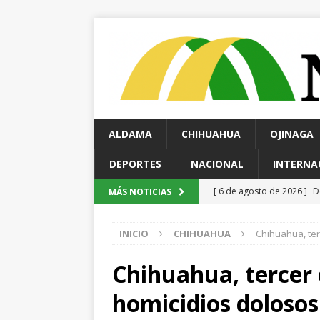
ALDAMA
CHIHUAHUA
OJINAGA
DEPORTES
NACIONAL
INTERNA
[ 6 de agosto de 2026 ]
E
MÁS NOTICIAS
Reyes
ESTATAL
INICIO
CHIHUAHUA
Chihuahua, ter
[ 6 de agosto de 2026 ]
S
Salud en el municipio de
Chihuahua, tercer
[ 6 de agosto de 2026 ]
I
homicidios dolosos
Ampliación; investigan pos