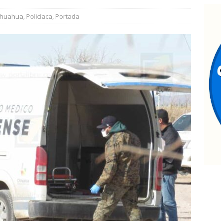
nauguran puentes vehiculares para ingreso a la Cascada de
ihuahua
,
Policíaca
,
Portada
allan a hombre sin vida en estacionamiento de paquetería;
edosis
ESTATAL
allazgo de cadáver en descomposición desata fuerte operativo al
ATAL
estaca César Jáuregui la importancia de atender las colonias con
TATAL