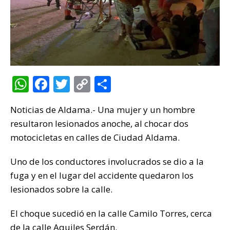
W
F
T
C
C
h
a
w
o
o
Noticias de Aldama.- Una mujer y un hombre
at
c
it
p
m
resultaron lesionados anoche, al chocar dos
s
e
te
y
p
motocicletas en calles de Ciudad Aldama.
A
b
r
Li
ar
p
o
n
ti
Uno de los conductores involucrados se dio a la
fuga y en el lugar del accidente quedaron los
p
o
k
r
lesionados sobre la calle.
k
El choque sucedió en la calle Camilo Torres, cerca
de la calle Aquiles Serdán.