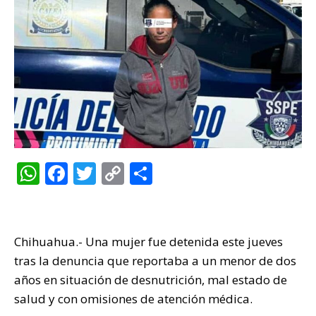
W
F
T
C
C
h
a
w
o
o
at
c
it
p
m
s
e
te
y
p
Chihuahua.- Una mujer fue detenida este jueves
A
b
r
Li
ar
tras la denuncia que reportaba a un menor de dos
p
o
n
ti
años en situación de desnutrición, mal estado de
salud y con omisiones de atención médica.
p
o
k
r