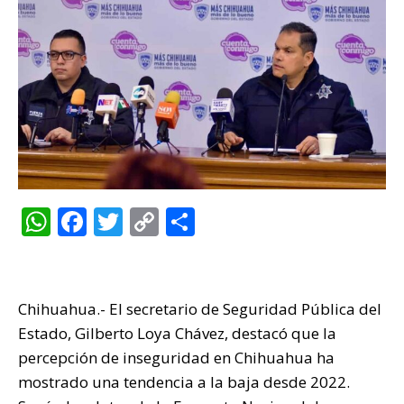
W
F
T
C
C
h
a
w
o
o
at
c
it
p
m
s
e
te
y
p
Chihuahua.- El secretario de Seguridad Pública del
A
b
r
Li
ar
Estado, Gilberto Loya Chávez, destacó que la
p
o
n
ti
percepción de inseguridad en Chihuahua ha
mostrado una tendencia a la baja desde 2022.
p
o
k
r