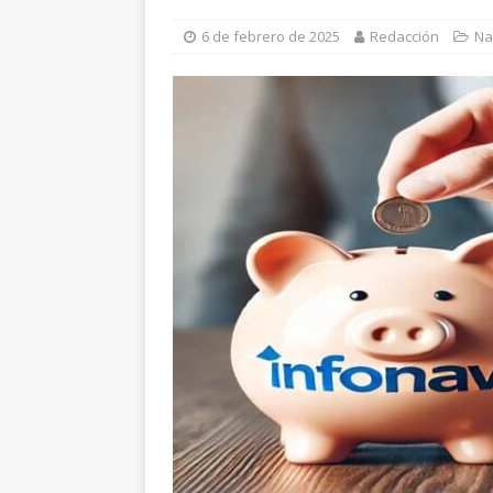
[ 8 de agosto de 2026 ]
E
6 de febrero de 2025
Redacción
Na
[ 7 de agosto de 2026 ]
S
Chihuahua
ESTATAL
[ 7 de agosto de 2026 ]
A
[ 8 de agosto de 2026 ]
I
fin de semana
ESTATAL