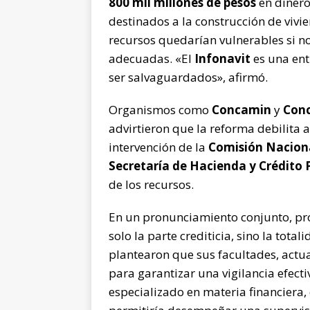
800 mil millones de pesos
en dinero
destinados a la construcción de vivi
recursos quedarían vulnerables si n
adecuadas. «El
Infonavit
es una ent
ser salvaguardados», afirmó.
Organismos como
Concamin
y
Conc
advirtieron que la reforma debilita 
intervención de la
Comisión Naciona
Secretaría de Hacienda y Crédito 
de los recursos.
En un pronunciamiento conjunto, pr
solo la parte crediticia, sino la tota
plantearon que sus facultades, actua
para garantizar una vigilancia efecti
especializado en materia financiera, c