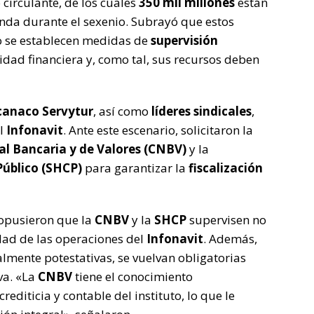
 circulante, de los cuales
350 mil millones
están
enda durante el sexenio. Subrayó que estos
o se establecen medidas de
supervisión
idad financiera y, como tal, sus recursos deben
anaco Servytur
, así como
líderes sindicales
,
al
Infonavit
. Ante este escenario, solicitaron la
l Bancaria y de Valores (CNBV)
y la
Público (SHCP)
para garantizar la
fiscalización
opusieron que la
CNBV
y la
SHCP
supervisen no
lidad de las operaciones del
Infonavit
. Además,
lmente potestativas, se vuelvan obligatorias
va. «La
CNBV
tiene el conocimiento
rediticia y contable del instituto, lo que le