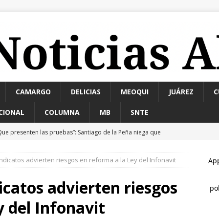
CAMARGO
DELICIAS
MEOQUI
JUÁREZ
C
CIONAL
COLUMNA
MB
SNTE
Que presenten las pruebas”: Santiago de la Peña niega que
ña contra Morena
ESTATAL
ndicatos advierten riesgos en reforma a la Ley del Infonavit
ombre muere a bordo de una ambulancia de URGE tras sufrir un
icatos advierten riesgos
Pasaje al pasado *Se acabó la brigada *Del sueño al respaldo
y del Infonavit