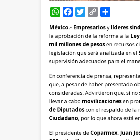
W
F
T
C
C
h
a
w
o
o
México.- Empresarios
y
líderes sin
at
c
it
p
m
la aprobación de la reforma a la
Ley
s
e
te
y
p
mil millones de pesos
en recursos ci
A
b
r
Li
ar
legislación que será analizada en el
p
o
n
ti
supervisión adecuados para el manej
p
o
k
r
En conferencia de prensa, represent
k
que, a pesar de haber presentado ob
consideradas. Advirtieron que, si no 
llevar a cabo
movilizaciones
en prot
de Diputados
con el respaldo de la 
Ciudadano
, por lo que ahora está e
El presidente de
Coparmex
,
Juan Jo