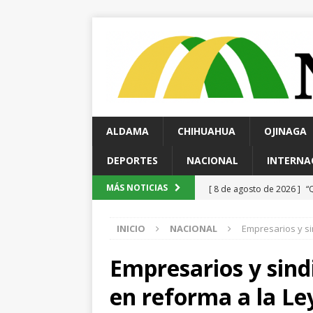
ALDAMA
CHIHUAHUA
OJINAGA
DEPORTES
NACIONAL
INTERNA
[ 8 de agosto de 2026 ]
“
MÁS NOTICIAS
Gobierno financie campa
INICIO
NACIONAL
Empresarios y si
[ 8 de agosto de 2026 ]
H
paro cardíaco
ESTATAL
Empresarios y sind
[ 8 de agosto de 2026 ]
*
en reforma a la Le
ESTATAL