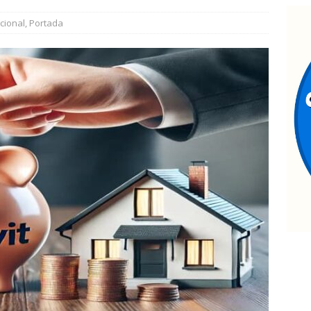
l juego sin reglas: Jorge Soto
ESTATAL
cional
,
Portada
antiago de la Peña reúne a 4 mil ciudadanos durante encuentro en
rrestan a 6 y aseguran 100 gramos de cristal
ESTATAL
nvita Secretaría de Turismo a eventos de aventura y tradición este