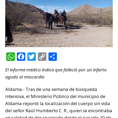
W
F
T
C
C
h
a
w
o
o
El informe médico indica que falleció por un infarto
at
c
it
p
m
agudo al miocardio
s
e
te
y
p
A
b
r
Li
ar
Aldama.- Tras de una semana de búsqueda
p
o
n
ti
intensiva, el Ministerio Público del municipio de
Aldama reportó la localización del cuerpo sin vida
p
o
k
r
del señor Raúl Humberto C. R., quien se encontraba
k
en calidad de desaparecido desde el pasado 20 de