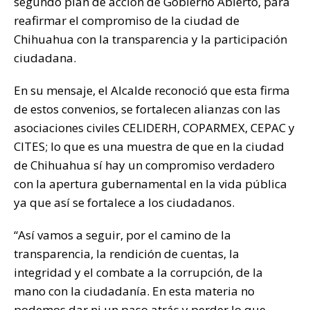
segundo plan de acción de Gobierno Abierto, para
k
reafirmar el compromiso de la ciudad de
Chihuahua con la transparencia y la participación
ciudadana.
En su mensaje, el Alcalde reconoció que esta firma
de estos convenios, se fortalecen alianzas con las
asociaciones civiles CELIDERH, COPARMEX, CEPAC y
CITES; lo que es una muestra de que en la ciudad
de Chihuahua sí hay un compromiso verdadero
con la apertura gubernamental en la vida pública
ya que así se fortalece a los ciudadanos.
“Así vamos a seguir, por el camino de la
transparencia, la rendición de cuentas, la
integridad y el combate a la corrupción, de la
mano con la ciudadanía. En esta materia no
podemos dar ni un paso atrás y perder lo que