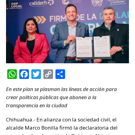
W
F
T
C
C
h
a
w
o
o
En este plan se plasman las líneas de acción para
at
c
it
p
m
crear políticas públicas que abonen a la
s
e
te
y
p
transparencia en la ciudad
A
b
r
Li
ar
p
o
n
ti
Chihuahua.- En alianza con la sociedad civil, el
alcalde Marco Bonilla firmó la declaratoria del
p
o
k
r