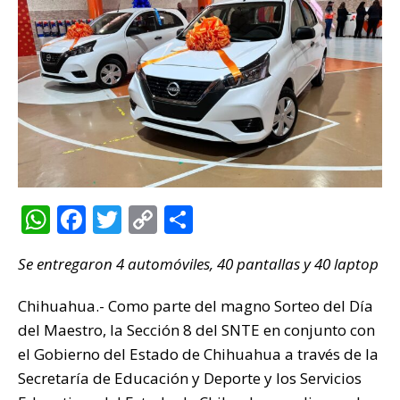
W
F
T
C
C
h
a
w
o
o
Se entregaron 4 automóviles, 40 pantallas y 40 laptop
at
c
it
p
m
s
e
te
y
p
Chihuahua.- Como parte del magno Sorteo del Día
A
b
r
Li
ar
del Maestro, la Sección 8 del SNTE en conjunto con
p
o
n
ti
el Gobierno del Estado de Chihuahua a través de la
Secretaría de Educación y Deporte y los Servicios
p
o
k
r