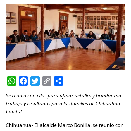
W
F
T
C
C
h
a
w
o
o
Se reunió con ellos para afinar detalles y brindar más
at
c
it
p
m
trabajo y resultados para las familias de Chihuahua
s
e
te
y
p
Capital
A
b
r
Li
ar
p
o
n
ti
Chihuahua- El alcalde Marco Bonilla, se reunió con