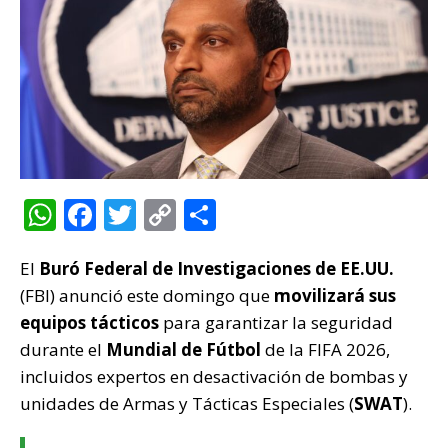
W
F
T
C
C
h
a
w
o
o
El
Buró Federal de Investigaciones
at
c
it
p
m
de EE.UU.
(FBI) anunció este domingo que
movilizará sus
s
e
te
y
p
equipos tácticos
para garantizar la seguridad
A
b
r
Li
ar
durante el
Mundial de Fútbol
de la FIFA 2026,
p
o
n
ti
incluidos expertos en desactivación de bombas y
p
o
k
r
unidades de Armas y Tácticas Especiales (
SWAT
).
k