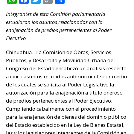
h
a
w
o
o
Integrantes de esta Comisión parlamentaria
at
c
it
p
m
estudiaron los asuntos relacionados con la
s
e
te
y
p
enajenación de predios pertenecientes al Poder
A
b
r
Li
ar
Ejecutivo
p
o
n
ti
Chihuahua.- La Comisión de Obras, Servicios
p
o
k
r
Públicos, y Desarrollo y Movilidad Urbana del
k
Congreso del Estado encabezó un análisis respecto
a cinco asuntos recibidos anteriormente por medio
de los cuales se solicita al Poder Legislativo la
autorización para la enajenación a título oneroso
de predios pertenecientes al Poder Ejecutivo.
Cumpliendo cabalmente con el procedimiento
para la enajenación de bienes del dominio público
del Estado establecido en la Ley de Bienes Estatal,
las y los legisladores integrantes de la Comisión en