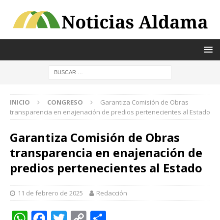
INICIO
CONGRESO
Garantiza Comisión de Obras
transparencia en enajenación de predios pertenecientes al Estado
Garantiza Comisión de Obras
transparencia en enajenación de
predios pertenecientes al Estado
11 de febrero de 2025
Redacción
W
F
T
C
C