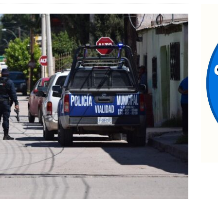
Chihuahua
CHIHUAHUA MARCO BONILLA
vanza proceso del Presupuesto Participativo 2027 con la fase de
ESTATAL
seguran en Aldama dos vehículos y armas; uno utilizado para
AMA
e reúne Rafa Loera con Santiago Taboada en la Ciudad de México