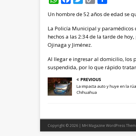
h
a
w
o
o
Un hombre de 52 años de edad se qui
at
c
it
p
m
s
e
te
y
p
La Policía Municipal y paramédicos d
A
b
r
Li
ar
hechos a las 2:34 de la tarde de hoy, 
p
o
n
ti
Ojinaga y Jiménez.
p
o
k
r
Al llegar e ingresar al domicilio, l
k
suspendida, por lo que rápido trataro
PREVIOUS
La impacta auto y huye en la rúa
Chihuahua
Copyright © 2026 | MH Magazine WordPress The