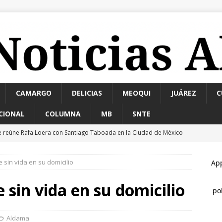
CAMARGO
DELICIAS
MEOQUI
JUÁREZ
C
CIONAL
COLUMNA
MB
SNTE
antiene Policía Rural operativo preventivo en Majalca durante las
 sin vida en su domicilio
revén lluvias, viento y clima cálido este fin de semana en el estado
 sin vida en su domicilio
apturan a delincuente alias «El Fantasma» en Aldama
ALDAMA
arco Bonilla visita Rubio, Cuauhtémoc: liderazgos del sector
Aldama