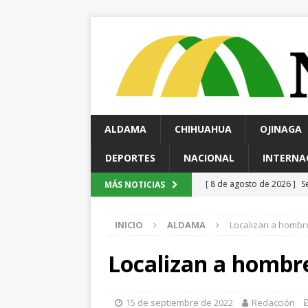
ALDAMA
CHIHUAHUA
OJINAGA
DEPORTES
NACIONAL
INTERNA
[ 8 de agosto de 2026 ]
M
MÁS NOTICIAS
vacaciones
ESTATAL
INICIO
ALDAMA
Localizan a hombre
[ 8 de agosto de 2026 ]
P
ESTATAL
Localizan a hombre
[ 8 de agosto de 2026 ]
C
[ 8 de agosto de 2026 ]
M
15 de septiembre de 2022
Redacción