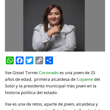
W
F
T
C
C
h
a
w
o
o
Ilse Gissel Torres
Coronado
es una joven de 25
at
c
it
p
m
años de edad, primera alcaldesa de
Coyame
del
s
e
te
y
p
Sotol y la presidenta municipal más joven en la
A
b
r
Li
ar
historia política del estado .
p
o
n
ti
Ilse es una de retos, aparte de joven, alcaldesa y
p
o
k
r