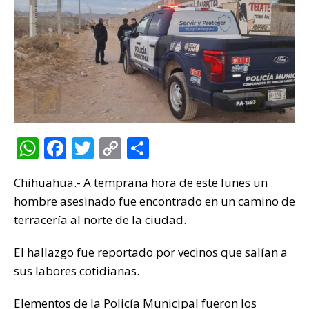
W
F
T
C
C
h
a
w
o
o
Chihuahua.- A temprana hora de este lunes un
at
c
it
p
m
hombre asesinado fue encontrado en un camino de
s
e
te
y
p
terracería al norte de la ciudad.
A
b
r
Li
ar
p
o
n
ti
El hallazgo fue reportado por vecinos que salían a
sus labores cotidianas.
p
o
k
r
k
Elementos de la Policía Municipal fueron los