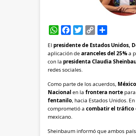
W
F
T
C
C
h
a
w
o
o
El
presidente de Estados Unidos, 
at
c
it
p
m
aplicación de
aranceles del 25%
a p
s
e
te
y
p
con la
presidenta Claudia Sheinb
A
b
r
Li
ar
redes sociales.
p
o
n
ti
Como parte de los acuerdos,
México
p
o
k
r
Nacional
en la
frontera norte
para 
k
fentanilo
, hacia Estados Unidos. En
comprometió a
combatir el tráfico
mexicano.
Sheinbaum informó que ambos paíse