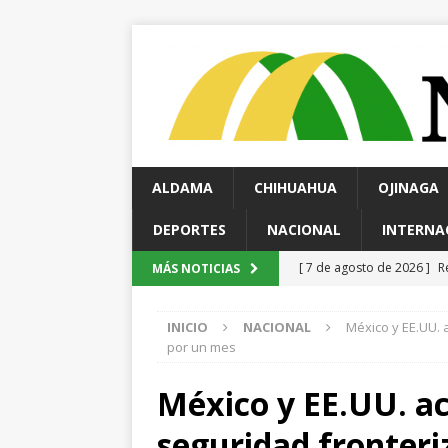
ALDAMA
CHIHUAHUA
OJINAGA
DEPORTES
NACIONAL
INTERNA
[ 7 de agosto de 2026 ]
L
MÁS NOTICIAS
León
ESTATAL
INICIO
NACIONAL
México y EE.UU. 
[ 7 de agosto de 2026 ]
C
por un mes
ESTATAL
México y EE.UU. a
[ 7 de agosto de 2026 ]
R
seguridad fronteri
ESTATAL