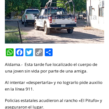
W
F
T
C
C
h
a
w
o
o
Aldama.- Esta tarde fue localizado el cuerpo de
at
c
it
p
m
una joven sin vida por parte de una amiga.
s
e
te
y
p
A
b
r
Li
ar
Al intentar «despertarla» y no lograrlo pide auxilio
p
o
n
ti
en la línea 911.
p
o
k
r
Policías estatales acudieron al rancho «El Pitufo» y
k
aseguraron el lugar.