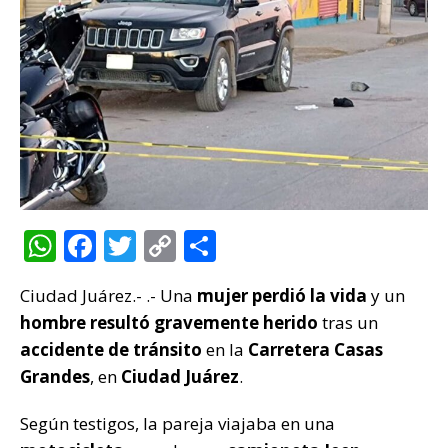
W
F
T
C
C
h
a
w
o
o
Ciudad Juárez.- .- Una
mujer perdió la vida
y un
at
c
it
p
m
hombre resultó gravemente herido
tras un
s
e
te
y
p
accidente de tránsito
en la
Carretera Casas
A
b
r
Li
ar
Grandes
, en
Ciudad Juárez
.
p
o
n
ti
Según testigos, la pareja viajaba en una
p
o
k
r