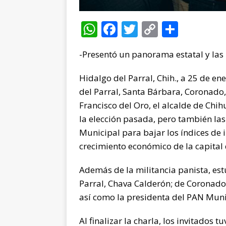
W
F
T
C
C
h
a
w
o
o
-Presentó un panorama estatal y las 
at
c
it
p
m
s
e
te
y
p
Hidalgo del Parral, Chih., a 25 de e
A
b
r
Li
ar
del Parral, Santa Bárbara, Coronado,
p
o
n
ti
Francisco del Oro, el alcalde de Ch
la elección pasada, pero también la
p
o
k
r
Municipal para bajar los índices de i
k
crecimiento económico de la capital 
Además de la militancia panista, est
Parral, Chava Calderón; de Coronado
así como la presidenta del PAN Muni
Al finalizar la charla, los invitados 