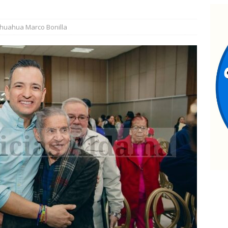
arco Bonilla lidera preferencias electorales de acuerdo a
huahua Marco Bonilla
 MARCO BONILLA
eanuda servicio Ruta Bowí UACH Campus 2 el lunes 10 de agosto
antiago de la Peña reúne a 4 mil ciudadanos durante encuentro en