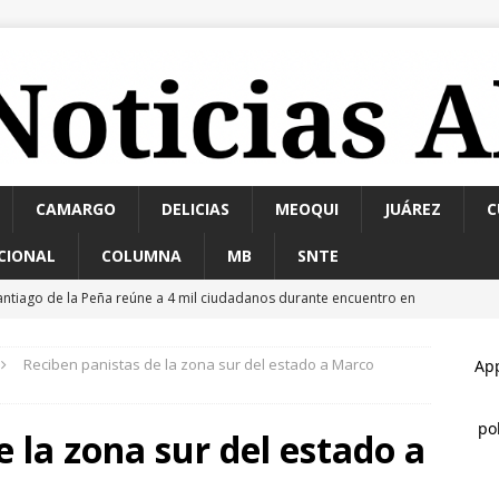
CAMARGO
DELICIAS
MEOQUI
JUÁREZ
C
CIONAL
COLUMNA
MB
SNTE
rrestan a 6 y aseguran 100 gramos de cristal
ESTATAL
lausura alcalde Marco Bonilla la Veraneada DIFertida 2026 en el
Reciben panistas de la zona sur del estado a Marco
HUA MARCO BONILLA
etienen a uno por abuso sexual y a otros 4 con orden de
 la zona sur del estado a
econocen a 60 policías por sus acciones en Julio
ESTATAL