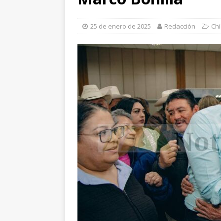
[ 7 de agosto de 2026 ]
M
25 de enero de 2025
Redacción
Chi
encuestas
CHIHUAHUA
[ 7 de agosto de 2026 ]
R
ESTATAL
[ 7 de agosto de 2026 ]
S
Chihuahua
ESTATAL