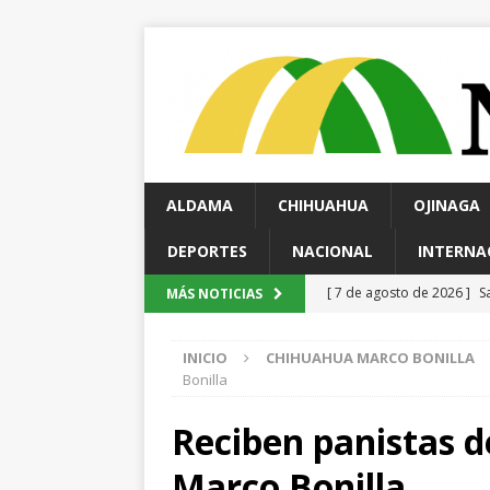
ALDAMA
CHIHUAHUA
OJINAGA
DEPORTES
NACIONAL
INTERNA
[ 7 de agosto de 2026 ]
A
MÁS NOTICIAS
[ 7 de agosto de 2026 ]
C
INICIO
CHIHUAHUA MARCO BONILLA
Parque Colibrí
CHIHUA
Bonilla
[ 7 de agosto de 2026 ]
D
Reciben panistas de
aprehensión
ESTATAL
Marco Bonilla
[ 7 de agosto de 2026 ]
R