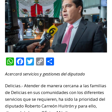
W
F
T
C
C
h
a
w
o
o
Acercará servicios y gestiones del diputado
at
c
it
p
m
s
e
te
y
p
Delicias.- Atender de manera cercana a las familias
A
b
r
Li
ar
de Delicias en sus comunidades con los diferentes
p
o
n
ti
servicios que se requieren, ha sido la prioridad del
diputado Roberto Carreón Huitrón y para ello,
p
o
k
r