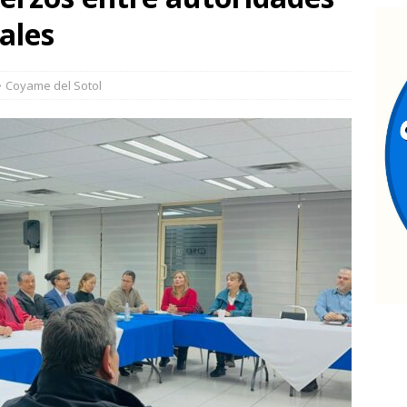
etienen a ocho por narcomenudeo
ESTATAL
ales
alla mecánica termina en incendio y consume por completo un
de la Juventud
ESTATAL
Coyame del Sotol
an taller de autocuidado a adultos mayores de El Papalote