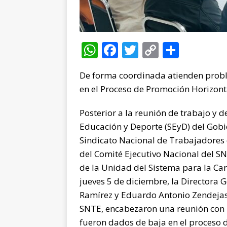
W
F
T
C
C
h
a
w
o
o
De forma coordinada atienden proble
at
c
it
p
m
en el Proceso de Promoción Horizont
s
e
te
y
p
A
b
r
Li
ar
Posterior a la reunión de trabajo y d
p
o
n
ti
Educación y Deporte (SEyD) del Gobie
Sindicato Nacional de Trabajadores
p
o
k
r
del Comité Ejecutivo Nacional del SNT
k
de la Unidad del Sistema para la Car
jueves 5 de diciembre, la Directora 
Ramírez y Eduardo Antonio Zendejas 
SNTE, encabezaron una reunión con 
fueron dados de baja en el proceso 