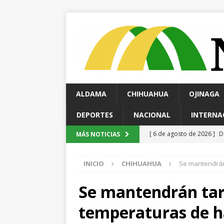
ALDAMA
CHIHUAHUA
OJINAGA
DEPORTES
NACIONAL
INTERNA
[ 6 de agosto de 2026 ]
E
MÁS NOTICIAS
Reyes
ESTATAL
INICIO
CHIHUAHUA
Se mantendrán 
[ 6 de agosto de 2026 ]
S
Salud en el municipio de
Se mantendrán tar
[ 6 de agosto de 2026 ]
I
temperaturas de ha
Ampliación; investigan pos