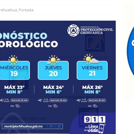
nauguran puentes vehiculares para ingreso a la Cascada de
hihuahua
,
Portada
allan a hombre sin vida en estacionamiento de paquetería;
edosis
ESTATAL
allazgo de cadáver en descomposición desata fuerte operativo al
ATAL
estaca César Jáuregui la importancia de atender las colonias con
TATAL