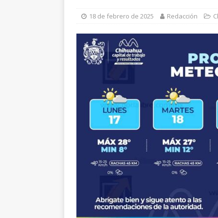
[ 6 de agosto de 2026 ]
I
18 de febrero de 2025
Redacción
C
Cusárare
ESTATAL
[ 6 de agosto de 2026 ]
H
investigan presunta sobr
[ 6 de agosto de 2026 ]
H
norte de la ciudad
EST
[ 6 de agosto de 2026 ]
D
cercanía y presencia
ES