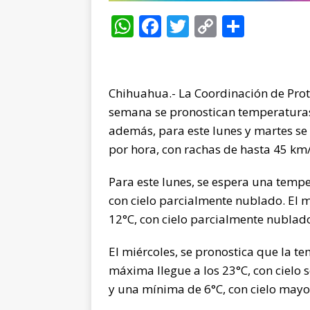
W
F
T
C
C
h
a
w
o
o
at
c
it
p
m
s
e
te
y
p
Chihuahua.- La Coordinación de Prot
A
b
r
Li
ar
semana se pronostican temperatura
p
o
n
ti
además, para este lunes y martes se 
por hora, con rachas de hasta 45 km/
p
o
k
r
k
Para este lunes, se espera una tem
con cielo parcialmente nublado. El 
12°C, con cielo parcialmente nublad
El miércoles, se pronostica que la 
máxima llegue a los 23°C, con cielo 
y una mínima de 6°C, con cielo may