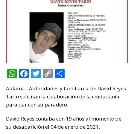
W
F
T
C
C
h
a
w
o
o
Aldama.- Autoridades y familiares de David Reyes
at
c
it
p
m
Tarín solicitan la colaboración de la ciudadanía
s
e
te
y
p
para dar con su paradero.
A
b
r
Li
ar
p
o
n
ti
David Reyes contaba con 19 años al momento de
su desaparición el 04 de enero de 2021.
p
o
k
r