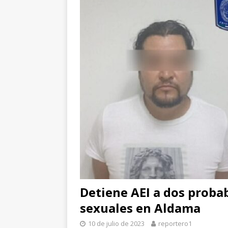
[ 5 de agosto de 2026 ]
E
lesionadas
ESTATAL
[ 5 de agosto de 2026 ]
E
beneficio de más de mil 
[ 5 de agosto de 2026 ]
C
Detiene AEI a dos proba
sexuales en Aldama
10 de julio de 2023
reportero1