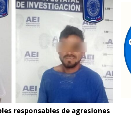
xceso de velocidad provoca choque y deja dos mujeres
ntrega Marco Bonilla rehabilitación del parque Mármol III en
500 vecinos
CHIHUAHUA MARCO BONILLA
ontinúan jornadas de Jóvenes Unen al Barrio
ESTATAL
bles responsables de agresiones