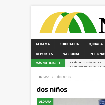
ALDAMA
CHIHUAHUA
OJINAGA
DEPORTES
NACIONAL
INTERNA
[ 5 de agosto de 2026 ]
I
MÁS NOTICIAS
[ 5 de agosto de 2026 ]
D
INICIO
dos niños
[ 5 de agosto de 2026 ]
F
vehículo en el periférico 
dos niños
[ 5 de agosto de 2026 ]
T
ALDAMA
y Fuerza Aérea
ESTATA