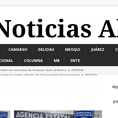
CAMARGO
DELICIAS
MEOQUI
JUÁREZ
C
CIONAL
COLUMNA
MB
SNTE
nauguran quinta edición de Conectando Generaciones
ESTATAL
etienen a ocho por narcomenudeo
ESTATAL
alla mecánica termina en incendio y consume por completo un
de la Juventud
ESTATAL
odo listo: hoy inaugura Marco Bonilla el paso superior de Aldama
L