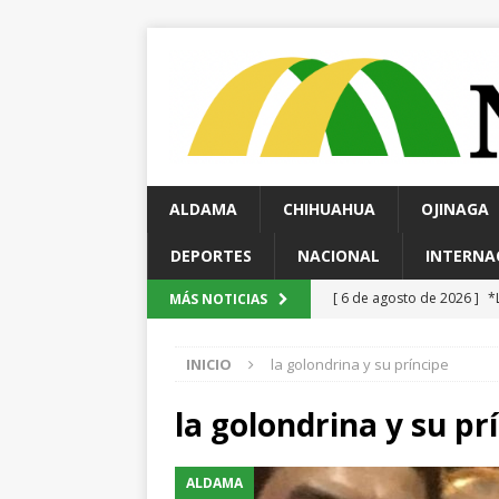
ALDAMA
CHIHUAHUA
OJINAGA
DEPORTES
NACIONAL
INTERNA
[ 6 de agosto de 2026 ]
D
MÁS NOTICIAS
ESTATAL
INICIO
la golondrina y su príncipe
[ 6 de agosto de 2026 ]
M
carretera Aldama
ALD
la golondrina y su pr
[ 5 de agosto de 2026 ]
G
ALDAMA
requiere al menos 60 el