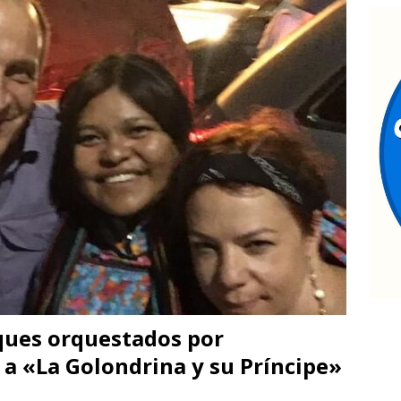
ontinúan jornadas de Jóvenes Unen al Barrio
ESTATAL
nauguran quinta edición de Conectando Generaciones
ESTATAL
etienen a ocho por narcomenudeo
ESTATAL
La advertencia de Maru *Más poder al poder *Barredoras… y
MARCO BONILLA
ques orquestados por
 a «La Golondrina y su Príncipe»