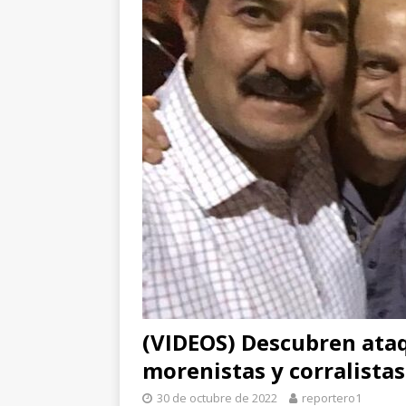
[ 5 de agosto de 2026 ]
C
[ 5 de agosto de 2026 ]
I
[ 5 de agosto de 2026 ]
D
[ 6 de agosto de 2026 ]
*
pretextos
CHIHUAHUA 
(VIDEOS) Descubren ata
morenistas y corralistas
30 de octubre de 2022
reportero1