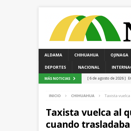
ALDAMA
CHIHUAHUA
OJINAGA
DEPORTES
NACIONAL
INTERNA
[ 6 de agosto de 2026 ]
*
MÁS NOTICIAS
pretextos
CHIHUAHUA 
INICIO
CHIHUAHUA
Taxista vuelca
[ 6 de agosto de 2026 ]
D
ESTATAL
Taxista vuelca al 
[ 6 de agosto de 2026 ]
M
cuando trasladaba
carretera Aldama
ALD