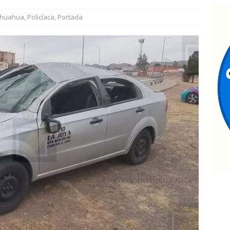
uadalupe y Calvo opera con 21 policías municipales; corporación
ihuahua
,
Policíaca
,
Portada
ementos más
ESTATAL
ontinúan jornadas de Jóvenes Unen al Barrio
ESTATAL
nauguran quinta edición de Conectando Generaciones
ESTATAL
ncuentran cuerpo encobijado, maniatado y con huellas de
ramento
ESTATAL