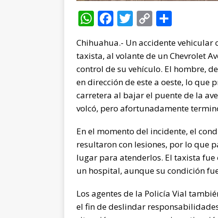
W
F
T
C
C
h
a
w
o
o
Chihuahua.- Un accidente vehicular 
at
c
it
p
m
taxista, al volante de un Chevrolet 
s
e
te
y
p
control de su vehículo. El hombre, 
A
b
r
Li
ar
en dirección de este a oeste, lo que 
p
o
n
ti
carretera al bajar el puente de la ave
p
o
k
r
volcó, pero afortunadamente terminó
k
En el momento del incidente, el co
resultaron con lesiones, por lo que 
lugar para atenderlos. El taxista fu
un hospital, aunque su condición fue 
Los agentes de la Policía Vial tambi
el fin de deslindar responsabilidades