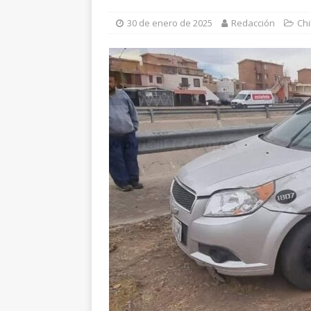
[ 5 de agosto de 2026 ]
G
30 de enero de 2025
Redacción
Ch
requiere al menos 60 el
[ 5 de agosto de 2026 ]
C
[ 5 de agosto de 2026 ]
I
[ 6 de agosto de 2026 ]
E
violencia en Granjas Sac