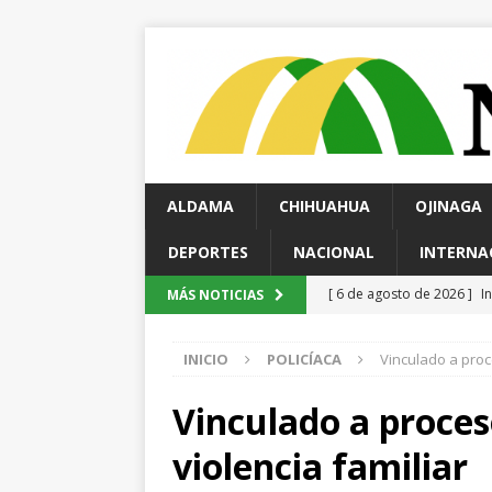
ALDAMA
CHIHUAHUA
OJINAGA
DEPORTES
NACIONAL
INTERNA
[ 6 de agosto de 2026 ]
I
MÁS NOTICIAS
Cusárare
ESTATAL
INICIO
POLICÍACA
Vinculado a proce
[ 6 de agosto de 2026 ]
H
investigan presunta sobr
Vinculado a proceso
[ 6 de agosto de 2026 ]
H
violencia familiar
norte de la ciudad
EST