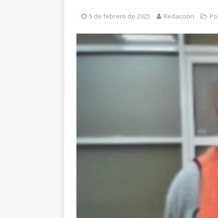
[ 6 de agosto de 2026 ]
E
5 de febrero de 2025
Redacción
Po
violencia en Granjas Sac
[ 6 de agosto de 2026 ]
*
pretextos
CHIHUAHUA 
[ 6 de agosto de 2026 ]
D
ESTATAL
[ 6 de agosto de 2026 ]
I
Ampliación; investigan pos