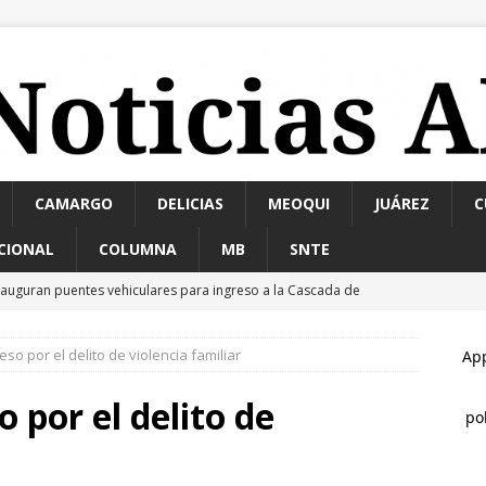
CAMARGO
DELICIAS
MEOQUI
JUÁREZ
C
CIONAL
COLUMNA
MB
SNTE
nauguran puentes vehiculares para ingreso a la Cascada de
so por el delito de violencia familiar
allan a hombre sin vida en estacionamiento de paquetería;
edosis
ESTATAL
 por el delito de
allazgo de cadáver en descomposición desata fuerte operativo al
ATAL