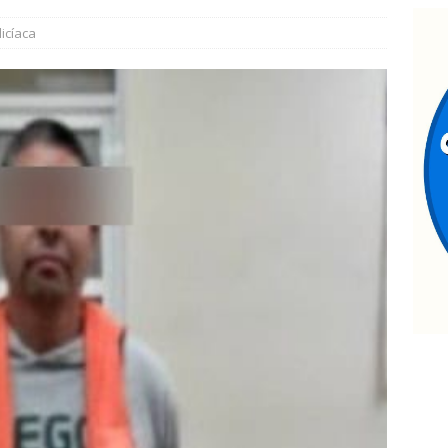
ncuentran cuerpo encobijado, maniatado y con huellas de
licíaca
ramento
ESTATAL
La advertencia de Maru *Más poder al poder *Barredoras… y
MARCO BONILLA
an taller de autocuidado a adultos mayores de El Papalote
ncendio consume vivienda de madera en la colonia Proletaria
ible acto intencional
ESTATAL