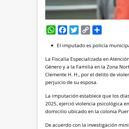
W
F
T
C
C
h
a
w
o
o
at
El imputado es policía municip
c
it
p
m
s
e
te
y
p
La Fiscalía Especializada en Atenció
A
b
r
Li
ar
Género y a la Familia en la Zona Nor
p
o
n
ti
Clemente H. H., por el delito de vio
perjuicio de su esposa.
p
o
k
r
k
La imputación establece que los día
2025, ejerció violencia psicológica en
domicilio ubicado en la colonia Puer
De acuerdo con la investigación minis