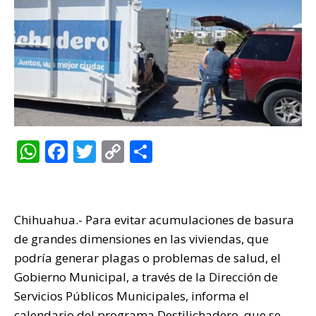
W
F
T
C
C
h
a
w
o
o
at
c
it
p
m
s
e
te
y
p
Chihuahua.- Para evitar acumulaciones de basura
A
b
r
Li
ar
de grandes dimensiones en las viviendas, que
p
o
n
ti
podría generar plagas o problemas de salud, el
Gobierno Municipal, a través de la Dirección de
p
o
k
r
Servicios Públicos Municipales, informa el
k
calendario del programa Destilichadero, que se