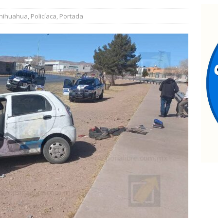
ateos en Juárez aseguran un tigre de bengala, un lagarto y
hihuahua
,
Policíaca
,
Portada
tigación por homicidio
ESTATAL
estaca César Jáuregui la importancia de atender las colonias con
TATAL
jecutan a hombre dentro de su vivienda en la colonia Ramón
upervisa secretario de Salud atención y operación de Centros de
 Chihuahua
ESTATAL