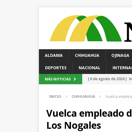
ALDAMA
CHIHUAHUA
OJINAGA
DEPORTES
NACIONAL
INTERNA
[ 6 de agosto de 2026 ]
I
MÁS NOTICIAS
Ampliación; investigan pos
INICIO
CHIHUAHUA
Vuelca emplead
[ 6 de agosto de 2026 ]
I
Cusárare
ESTATAL
Vuelca empleado de
[ 6 de agosto de 2026 ]
H
Los Nogales
investigan presunta sobr