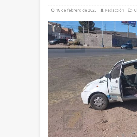
[ 6 de agosto de 2026 ]
C
18 de febrero de 2025
Redacción
C
evidencias clave en inves
[ 6 de agosto de 2026 ]
D
cercanía y presencia
ES
[ 6 de agosto de 2026 ]
E
Reyes
ESTATAL
[ 6 de agosto de 2026 ]
S
Salud en el municipio de