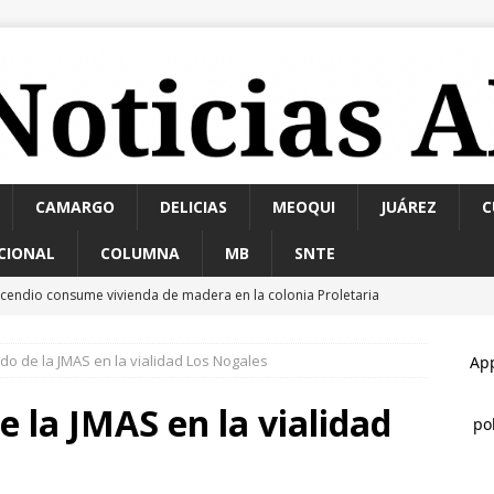
CAMARGO
DELICIAS
MEOQUI
JUÁREZ
C
CIONAL
COLUMNA
MB
SNTE
ncendio consume vivienda de madera en la colonia Proletaria
ible acto intencional
ESTATAL
o de la JMAS en la vialidad Los Nogales
nauguran puentes vehiculares para ingreso a la Cascada de
 la JMAS en la vialidad
allan a hombre sin vida en estacionamiento de paquetería;
edosis
ESTATAL