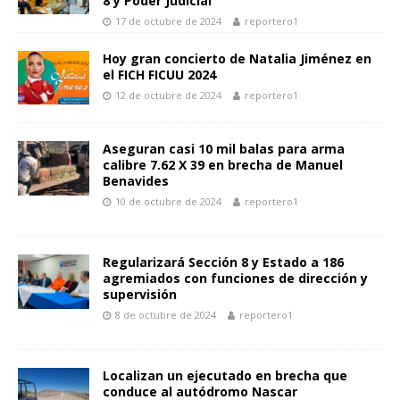
8 y Poder Judicial
17 de octubre de 2024
reportero1
Hoy gran concierto de Natalia Jiménez en
el FICH FICUU 2024
12 de octubre de 2024
reportero1
Aseguran casi 10 mil balas para arma
calibre 7.62 X 39 en brecha de Manuel
Benavides
10 de octubre de 2024
reportero1
Regularizará Sección 8 y Estado a 186
agremiados con funciones de dirección y
supervisión
8 de octubre de 2024
reportero1
Localizan un ejecutado en brecha que
conduce al autódromo Nascar