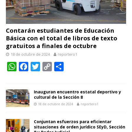
Contarán estudiantes de Educación
Básica con el total de libros de texto
gratuitos a finales de octubre
18 de octubre de 2024
reportero1
W
F
T
C
C
h
ac
w
o
o
at
e
itt
p
m
s
b
er
y
p
Inauguran encuentro estatal deportivo y
cultural de la Sección 8
A
o
Li
ar
18 de octubre de 2024
reportero1
p
o
n
ti
p
k
k
r
Conjuntan esfuerzos para eficientar
situaciones de orden jurídico SEyD, Sección