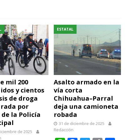
L
ESTATAL
e mil 200
Asalto armado en la
idos y cientos
vía corta
sis de droga
Chihuahua–Parral
rada por
deja una camioneta
 de la Policía
robada
ipal
31 de diciembre de 2025
Redacción
diciembre de 2025
n