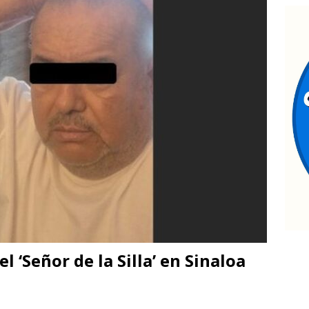
lan Falomir se reúne con vecinos de El Saucito y lleva mensaje de
TAL
ateos en Juárez aseguran un tigre de bengala, un lagarto y
tigación por homicidio
ESTATAL
estaca César Jáuregui la importancia de atender las colonias con
TATAL
eglas claras consolidarían la unidad en el PAN: Rafa Loera
el ‘Señor de la Silla’ en Sinaloa