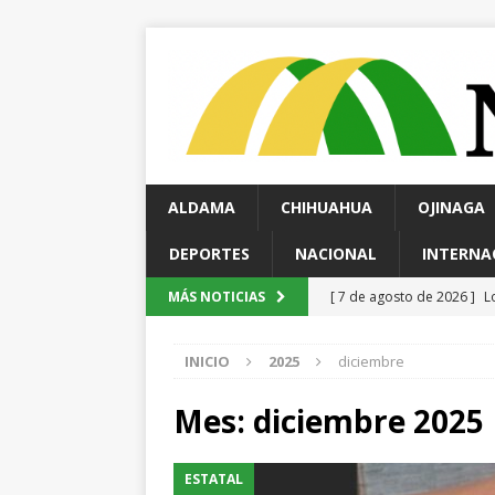
ALDAMA
CHIHUAHUA
OJINAGA
DEPORTES
NACIONAL
INTERNA
[ 7 de agosto de 2026 ]
L
MÁS NOTICIAS
León
ESTATAL
INICIO
2025
diciembre
[ 7 de agosto de 2026 ]
C
ESTATAL
Mes:
diciembre 2025
[ 7 de agosto de 2026 ]
R
ESTATAL
ESTATAL