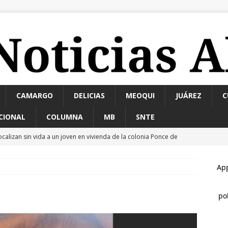
CAMARGO
DELICIAS
MEOQUI
JUÁREZ
C
CIONAL
COLUMNA
MB
SNTE
ocalizan sin vida a un joven en vivienda de la colonia Ponce de
hoque en la avenida 20 de Noviembre deja dos lesionados
ocía a su esposa y su hija con gasolina para matarlas; lo detienen