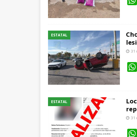
Cho
ESTATAL
les
31 
Loc
ESTATAL
rep
31 