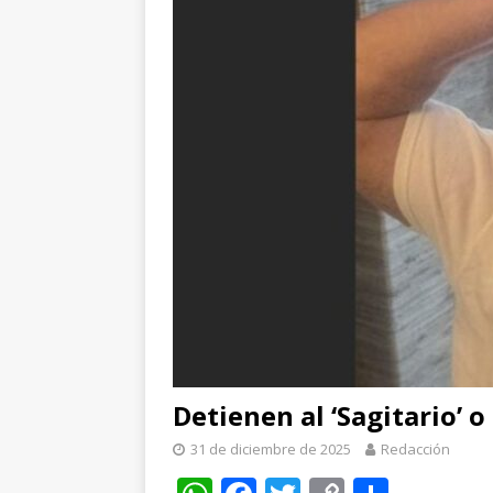
[ 6 de agosto de 2026 ]
A
unidad en el PAN
ESTA
[ 6 de agosto de 2026 ]
C
evidencias clave en inves
[ 6 de agosto de 2026 ]
D
cercanía y presencia
ES
[ 7 de agosto de 2026 ]
R
ESTATAL
Detienen al ‘Sagitario’ o 
31 de diciembre de 2025
Redacción