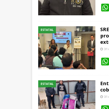
SRE
ESTATAL
pro
ext
31 
Ent
ESTATAL
cob
31 