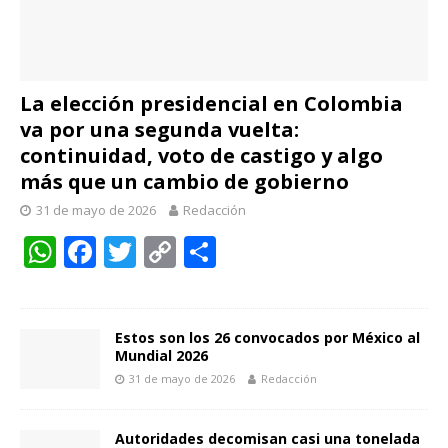
La elección presidencial en Colombia
va por una segunda vuelta:
continuidad, voto de castigo y algo
más que un cambio de gobierno
31 de mayo de 2026
Redacción
W
F
T
C
C
h
ac
w
o
o
at
e
itt
p
m
s
b
er
y
p
Estos son los 26 convocados por México al
Mundial 2026
A
o
Li
ar
31 de mayo de 2026
Redacción
p
o
n
ti
p
k
k
r
Autoridades decomisan casi una tonelada