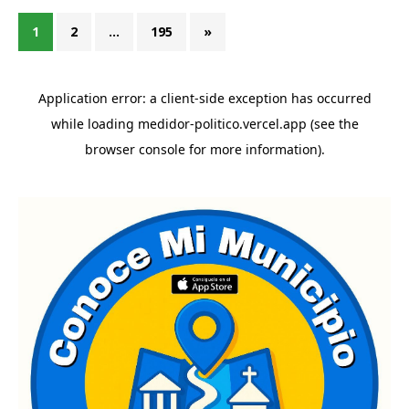
1
2
…
195
»