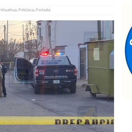
Que presenten las pruebas”: Santiago de la Peña niega que
hihuahua
,
Policíaca
,
Portada
ña contra Morena
ESTATAL
ombre muere a bordo de una ambulancia de URGE tras sufrir un
Pasaje al pasado *Se acabó la brigada *Del sueño al respaldo