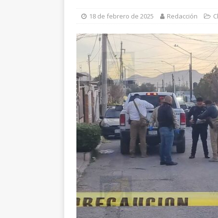
[ 8 de agosto de 2026 ]
“
18 de febrero de 2025
Redacción
C
Gobierno financie campa
[ 8 de agosto de 2026 ]
H
paro cardíaco
ESTATAL
[ 8 de agosto de 2026 ]
*
ESTATAL