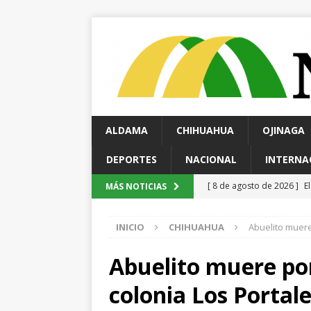
ALDAMA
CHIHUAHUA
OJINAGA
DEPORTES
NACIONAL
INTERNA
[ 8 de agosto de 2026 ]
E
MÁS NOTICIAS
[ 7 de agosto de 2026 ]
S
INICIO
CHIHUAHUA
Abuelito muere
Chihuahua
ESTATAL
[ 7 de agosto de 2026 ]
A
Abuelito muere por
[ 8 de agosto de 2026 ]
I
colonia Los Portal
fin de semana
ESTATAL