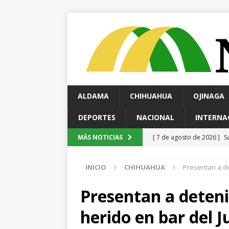
ALDAMA
CHIHUAHUA
OJINAGA
DEPORTES
NACIONAL
INTERNA
[ 7 de agosto de 2026 ]
S
MÁS NOTICIAS
Chihuahua
ESTATAL
INICIO
CHIHUAHUA
Presentan a de
[ 7 de agosto de 2026 ]
A
[ 7 de agosto de 2026 ]
C
Presentan a deteni
Parque Colibrí
CHIHUA
herido en bar del 
[ 7 de agosto de 2026 ]
D