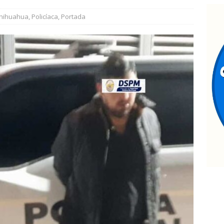
hihuahua
,
Policíaca
,
Portada
econocen a 60 policías por sus acciones en Julio
ESTATAL
arco Bonilla lidera preferencias electorales de acuerdo a
 MARCO BONILLA
l juego sin reglas: Jorge Soto
ESTATAL