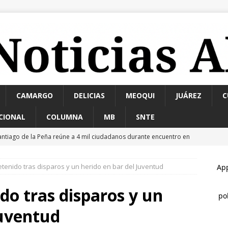
CAMARGO
DELICIAS
MEOQUI
JUÁREZ
C
CIONAL
COLUMNA
MB
SNTE
antiago de la Peña reúne a 4 mil ciudadanos durante encuentro en
tenido tras disparos y un herido en bar del Juventud
rrestan a 6 y aseguran 100 gramos de cristal
ESTATAL
lausura alcalde Marco Bonilla la Veraneada DIFertida 2026 en el
do tras disparos y un
HUA MARCO BONILLA
Juventud
etienen a uno por abuso sexual y a otros 4 con orden de