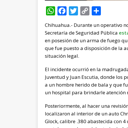
W
F
T
C
C
h
a
w
o
o
Chihuahua.- Durante un operativo n
at
c
it
p
m
Secretaría de Seguridad Pública
est
s
e
te
y
p
en posesión de un arma de fuego que
A
b
r
Li
ar
que fue puesto a disposición de la 
p
o
n
ti
situación legal.
p
o
k
r
El incidente ocurrió en la madrugada 
k
Juventud y Juan Escutia, donde los p
a un hombre herido de bala y que f
un hospital para brindarle atención
Posteriormente, al hacer una revisió
localizaron al interior de un auto C
Glock, calibre .380 abastecida con 4