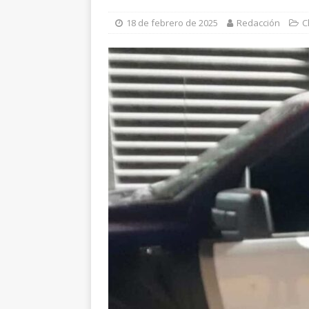
aprehensión
ESTATAL
18 de febrero de 2025
Redacción
C
[ 7 de agosto de 2026 ]
R
[ 7 de agosto de 2026 ]
M
encuestas
CHIHUAHUA
[ 8 de agosto de 2026 ]
E