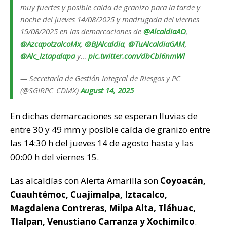
muy fuertes y posible caída de granizo para la tarde y
noche del jueves 14/08/2025 y madrugada del viernes
15/08/2025 en las demarcaciones de
@AlcaldiaAO
,
@AzcapotzalcoMx
,
@BJAlcaldia
,
@TuAlcaldiaGAM
,
@Alc_Iztapalapa
y…
pic.twitter.com/dbCbl6nmWl
— Secretaría de Gestión Integral de Riesgos y PC
(@SGIRPC_CDMX)
August 14, 2025
En dichas demarcaciones se esperan lluvias de
entre 30 y 49 mm y posible caída de granizo entre
las 14:30 h del jueves 14 de agosto hasta y las
00:00 h del viernes 15.
Las alcaldías con Alerta Amarilla son
Coyoacán,
Cuauhtémoc, Cuajimalpa, Iztacalco,
Magdalena Contreras, Milpa Alta, Tláhuac,
Tlalpan, Venustiano Carranza y Xochimilco
.