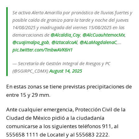
Se activa Alerta Amarilla por pronóstico de lluvias fuertes y
posible caída de granizo para la tarde y noche del jueves
14/08/2025 y madrugada del viernes 15/08/2025 en las
demarcaciones de
@Alcaldia_Coy
,
@AlcCuauhtemocMx
,
@cuajimalpa_gob
,
@IztacalcoAl
,
@ALaMagdalenaC
,…
pic.twitter.com/TmbwAVK6H1
— Secretaría de Gestión Integral de Riesgos y PC
(@SGIRPC_CDMX)
August 14, 2025
En estas zonas se tiene previstas precipitaciones de
entre 15 y 29 mm.
Ante cualquier emergencia, Protección Civil de la
Ciudad de México pidió a la ciudadanía
comunicarse a los siguientes teléfonos 911, al
555658 1111 de Locatel y al 555683 2222.