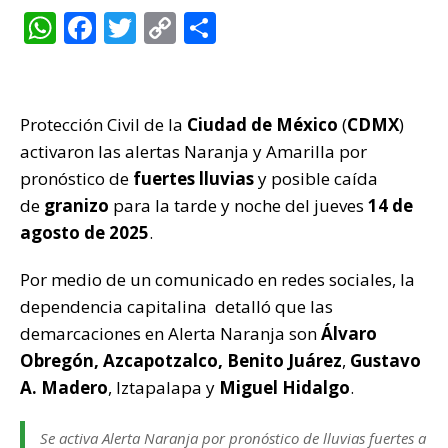
W
F
T
C
C
h
a
w
o
o
at
c
it
p
m
s
e
te
y
p
Protección Civil de la
Ciudad de México
(
CDMX
)
A
b
r
Li
ar
activaron las alertas Naranja y Amarilla por
p
o
n
ti
pronóstico de
fuertes lluvias
y posible caída
de
granizo
para la tarde y noche del jueves
14 de
p
o
k
r
agosto de 2025
.
k
Por medio de un comunicado en redes sociales, la
dependencia capitalina detalló que las
demarcaciones en Alerta Naranja son
Álvaro
Obregón, Azcapotzalco, Benito Juárez
,
Gustavo
A. Madero
, Iztapalapa y
Miguel Hidalgo
.
Se activa Alerta Naranja por pronóstico de lluvias fuertes a