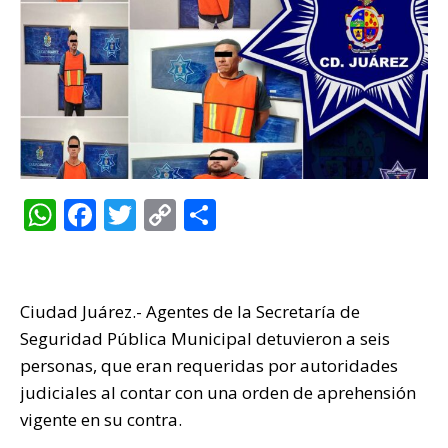
W
F
T
C
C
h
a
w
o
o
at
c
it
p
m
s
e
te
y
p
Ciudad Juárez.- Agentes de la Secretaría de
A
b
r
Li
ar
Seguridad Pública Municipal detuvieron a seis
p
o
n
ti
personas, que eran requeridas por autoridades
judiciales al contar con una orden de aprehensión
p
o
k
r
vigente en su contra.
k