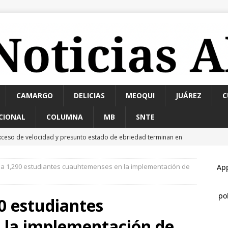
CAMARGO
DELICIAS
MEOQUI
JUÁREZ
C
CIONAL
COLUMNA
MB
SNTE
xceso de velocidad y presunto estado de ebriedad terminan en
da
ESTATAL
 a 1,290 estudiantes cuauhtemenses en la implementación de
ombre resulta lesionado tras caer de un balcón en Infonavit
0 estudiantes
eglas claras consolidarían la unidad en el PAN: Rafa Loera
la implementación de