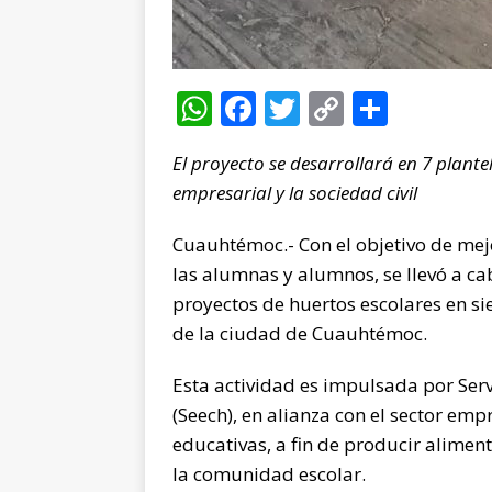
W
F
T
C
C
h
a
w
o
o
El proyecto se desarrollará en 7 plantel
at
c
it
p
m
empresarial y la sociedad civil
s
e
te
y
p
A
b
r
Li
ar
Cuauhtémoc.- Con el objetivo de mejo
p
o
n
ti
las alumnas y alumnos, se llevó a c
proyectos de huertos escolares en si
p
o
k
r
de la ciudad de Cuauhtémoc.
k
Esta actividad es impulsada por Ser
(Seech), en alianza con el sector empr
educativas, a fin de producir alimen
la comunidad escolar.