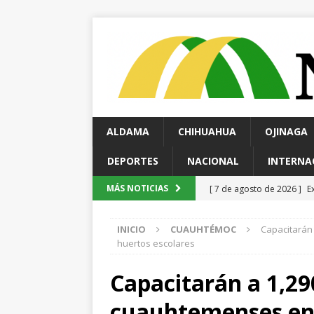
ALDAMA
CHIHUAHUA
OJINAGA
DEPORTES
NACIONAL
INTERNA
[ 7 de agosto de 2026 ]
E
MÁS NOTICIAS
choque contra una vivien
INICIO
CUAUHTÉMOC
Capacitarán
[ 7 de agosto de 2026 ]
H
huertos escolares
Nacional
ESTATAL
Capacitarán a 1,29
[ 7 de agosto de 2026 ]
R
cuauhtemenses en 
ESTATAL