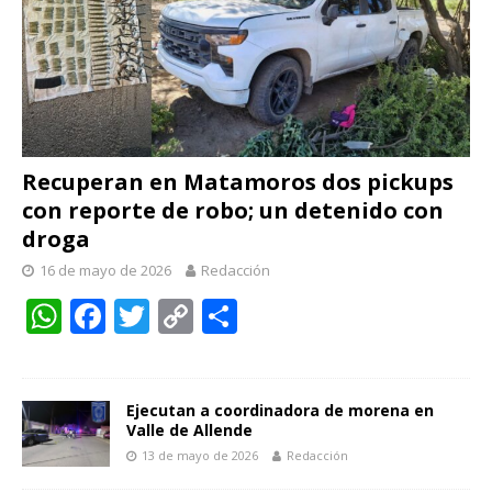
Recuperan en Matamoros dos pickups
con reporte de robo; un detenido con
droga
16 de mayo de 2026
Redacción
W
F
T
C
C
h
ac
w
o
o
at
e
itt
p
m
s
b
er
y
p
Ejecutan a coordinadora de morena en
Valle de Allende
A
o
Li
ar
13 de mayo de 2026
Redacción
p
o
n
ti