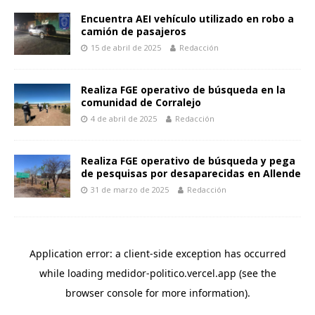
p
k
k
r
Encuentra AEI vehículo utilizado en robo a
camión de pasajeros
15 de abril de 2025
Redacción
Realiza FGE operativo de búsqueda en la
comunidad de Corralejo
4 de abril de 2025
Redacción
Realiza FGE operativo de búsqueda y pega
de pesquisas por desaparecidas en Allende
31 de marzo de 2025
Redacción