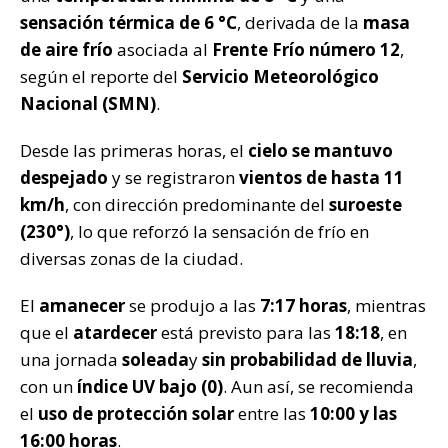
k
sensación térmica de 6 °C
, derivada de la
masa
de aire frío
asociada al
Frente Frío número 12
,
según el reporte del
Servicio Meteorológico
Nacional (SMN)
.
Desde las primeras horas, el
cielo se mantuvo
despejado
y se registraron
vientos de hasta 11
km/h
, con dirección predominante del
suroeste
(230°)
, lo que reforzó la sensación de frío en
diversas zonas de la ciudad.
El
amanecer
se produjo a las
7:17 horas
, mientras
que el
atardecer
está previsto para las
18:18
, en
una jornada
soleada
y
sin probabilidad de lluvia
,
con un
índice UV bajo (0)
. Aun así, se recomienda
el
uso de protección solar
entre las
10:00 y las
16:00 horas
.