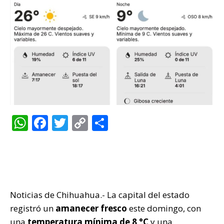
W
F
T
C
C
h
a
w
o
o
at
c
it
p
m
s
e
te
y
p
A
b
r
Li
ar
Noticias de Chihuahua.- La capital del estado
p
o
n
ti
registró un
amanecer fresco
este domingo, con
p
o
k
r
una
temperatura mínima de 8 °C
y una