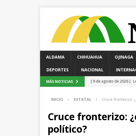
ALDAMA
CHIHUAHUA
OJINAGA
DEPORTES
NACIONAL
INTERNA
[ 9 de agosto de 2026 ]
D
MÁS NOTICIAS
[ 8 de agosto de 2026 ]
I
INICIO
ESTATAL
Cruce fronterizo: 
ESTATAL
[ 8 de agosto de 2026 ]
S
Cruce fronterizo: 
ALDAMA
político?
[ 8 de agosto de 2026 ]
A