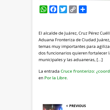
W
F
T
C
C
h
a
w
o
o
at
c
it
p
m
s
e
te
y
p
El alcalde de Juárez, Cruz Pérez Cuél
A
b
r
Li
ar
Aduana Fronteriza de Ciudad Juárez, 
p
o
n
ti
temas muy importantes para agilizar 
dos funcionarios quieren fortalecer 
p
o
k
r
municipales y las aduaneras, […]
k
La entrada
Cruce fronterizo: ¿coord
en
Por la Libre
.
PREVIOUS