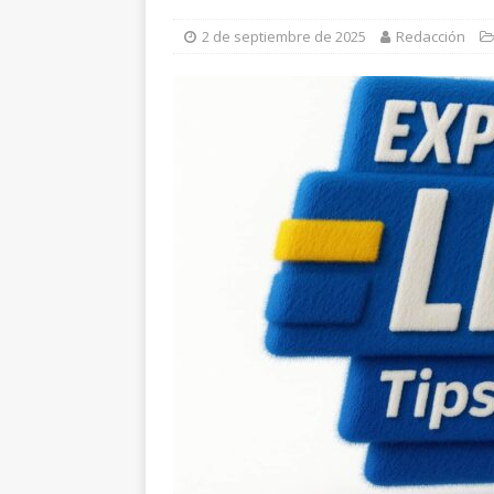
Batalla de Sacramento
2 de septiembre de 2025
Redacción
[ 8 de agosto de 2026 ]
R
municipales
ESTATAL
[ 8 de agosto de 2026 ]
S
ESTATAL
[ 9 de agosto de 2026 ]
L
investigan muerte traumá