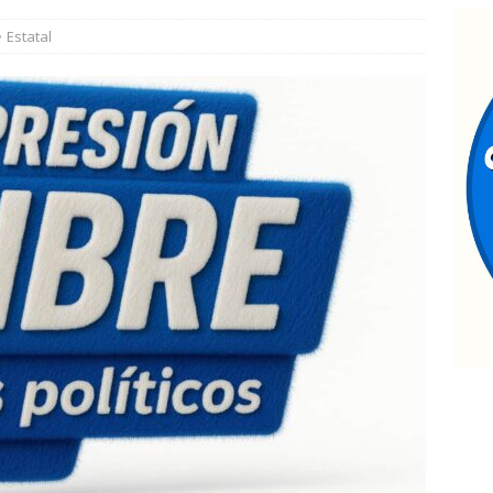
ESTATAL
Estatal
ealizan operativo conjunto de proximidad Guardia Nacional y
e reúne Rafa Loera con Santiago Taboada en la Ciudad de México
ocalizan sin vida a mujer de 55 años en Valles de Chihuahua;
tica
ESTATAL