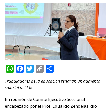
W
F
T
C
C
h
a
w
o
o
Trabajadores de la educación tendrán un aumento
at
c
it
p
m
salarial del 6%
s
e
te
y
p
A
b
r
Li
ar
En reunión de Comité Ejecutivo Seccional
p
o
n
ti
encabezado por el Prof. Eduardo Zendejas, dio