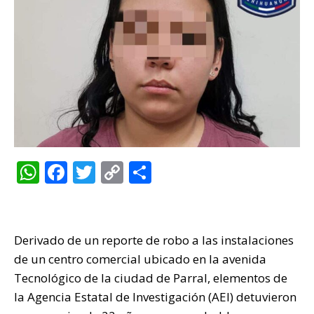
W
F
T
C
C
h
a
w
o
o
at
c
it
p
m
s
e
te
y
p
Derivado de un reporte de robo a las instalaciones
A
b
r
Li
ar
de un centro comercial ubicado en la avenida
p
o
n
ti
Tecnológico de la ciudad de Parral, elementos de
la Agencia Estatal de Investigación (AEI) detuvieron
p
o
k
r